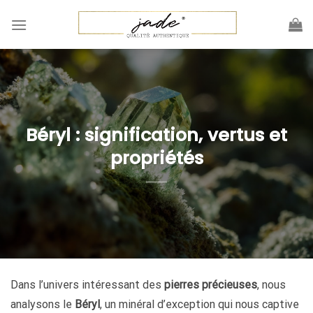
Skip
to
content
Béryl : signification, vertus et
propriétés
Dans l’univers intéressant des
pierres précieuses
, nous
analysons le
Béryl
, un minéral d’exception qui nous captive