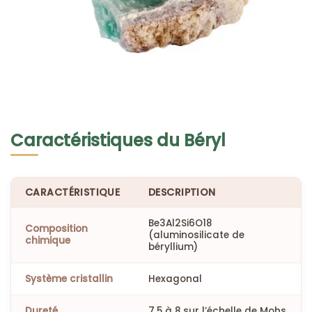
Caractéristiques du Béryl
CARACTÉRISTIQUE
DESCRIPTION
Be3Al2Si6O18
Composition
(aluminosilicate de
chimique
béryllium)
Système cristallin
Hexagonal
Dureté
7,5 à 8 sur l’échelle de Mohs