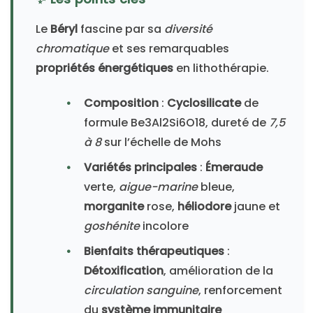
Le
Béryl
fascine par sa
diversité
chromatique
et ses remarquables
propriétés énergétiques
en lithothérapie.
Composition
:
Cyclosilicate
de
formule Be3Al2Si6O18, dureté de
7,5
à 8
sur l’échelle de Mohs
Variétés principales
:
Émeraude
verte,
aigue-marine
bleue,
morganite
rose,
héliodore
jaune et
goshénite
incolore
Bienfaits thérapeutiques
:
Détoxification
, amélioration de la
circulation sanguine
, renforcement
du
système immunitaire